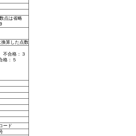
小数点は省略
0
に換算した点数
 不合格：３
合格：５
コード
号