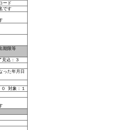
コード
名です
す
出期限等
了見込：３
なった年月日
：０ 対象：１
す