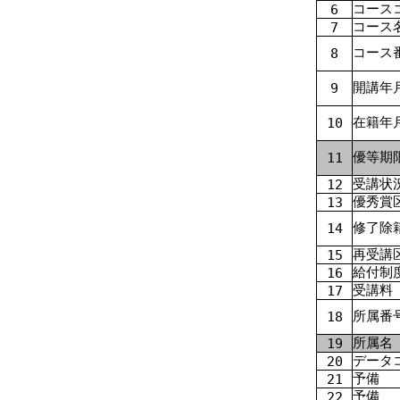
コース
6
コース
7
コース
8
開講年
9
在籍年
10
優等期
11
受講状
12
優秀賞
13
修了除
14
再受講
15
給付制
16
受講料
17
所属番
18
所属名
19
データ
20
予備
21
予備
22