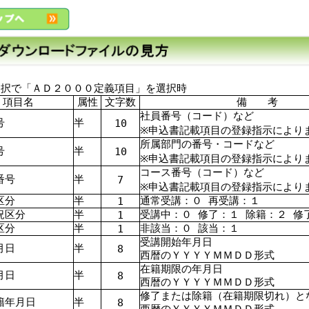
選択で「ＡＤ２０００定義項目」を選択時
項目名
属性
文字数
備 考
社員番号（コード）など
号
半
10
※申込書記載項目の登録指示により
所属部門の番号・コードなど
号
半
10
※申込書記載項目の登録指示により
コース番号（コード）など
番号
半
7
※申込書記載項目の登録指示により
区分
半
通常受講：０ 再受講：１
1
況区分
半
受講中：０ 修了：１ 除籍：２ 修
1
区分
半
非該当：０ 該当：１
1
受講開始年月日
月日
半
8
西暦のＹＹＹＹＭＭＤＤ形式
在籍期限の年月日
月日
半
8
西暦のＹＹＹＹＭＭＤＤ形式
修了または除籍（在籍期限切れ）と
籍年月日
半
8
西暦のＹＹＹＹＭＭＤＤ形式