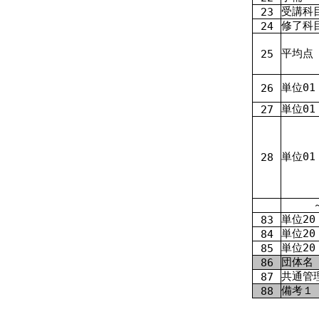
受講科
23
修了科
24
平均点
25
単位0
1
26
単位0
1
27
単位0
1
28
単位2
0
83
単位2
0
84
単位2
0
85
団体名
86
共通管
87
備考１
88