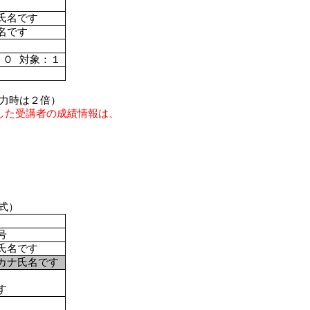
氏名です
名です
：０ 対象：１
力時は２倍）
過した受講者の成績情報は、
形式）
号
氏名です
カナ氏名です
す