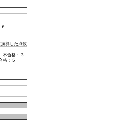
.
0
に換算した点数
 不合格：３
合格：５