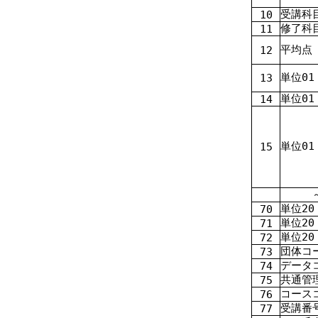
受講科
10
修了科
11
平均点
12
単位0
1
13
単位0
1
14
単位0
1
15
単位2
0
70
単位2
0
71
単位2
0
72
団体コ
73
データ
74
共通管
75
コース
76
受講番
77