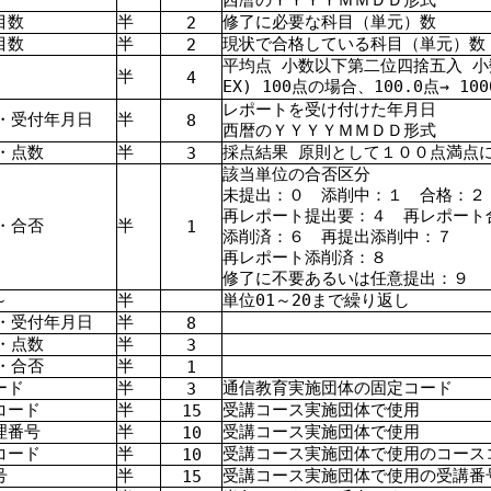
目数
半
修了に必要な科目（単元）数
2
目数
半
現状で合格している科目（単元）数
2
平均点 小数以下第二位四捨五入 
半
4
EX) 100点の場合、100.0点→ 100
レポートを受け付けた年月日
・受付年月日
半
8
西暦のＹＹＹＹＭＭＤＤ形式
・点数
半
採点結果 原則として１００点満点
3
該当単位の合否区分
未提出：０ 添削中：１ 合格：２
再レポート提出要：４ 再レポート
・合否
半
1
添削済：６ 再提出添削中：７
再レポート添削済：８
修了に不要あるいは任意提出：９
～
半
単位01～20まで繰り返し
・受付年月日
半
8
・点数
半
3
・合否
半
1
ード
半
通信教育実施団体の固定コード
3
コード
半
受講コース実施団体で使用
15
理番号
半
受講コース実施団体で使用
10
コード
半
受講コース実施団体で使用のコース
10
号
半
受講コース実施団体で使用の受講番
15