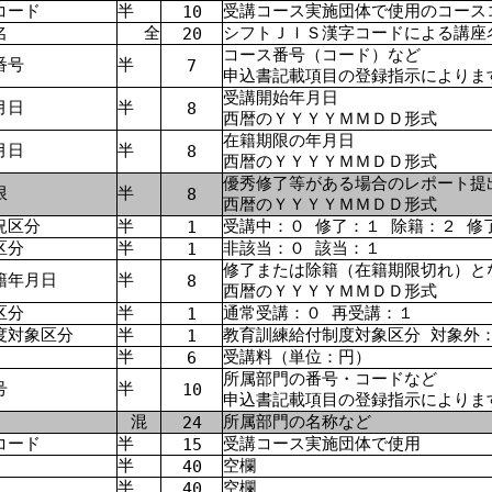
コード
半
受講コース実施団体で使用のコース
10
名
全
シフトＪＩＳ漢字コードによる講座
20
コース番号（コード）など
番号
半
7
申込書記載項目の登録指示によりま
受講開始年月日
月日
半
8
西暦のＹＹＹＹＭＭＤＤ形式
在籍期限の年月日
月日
半
8
西暦のＹＹＹＹＭＭＤＤ形式
優秀修了等がある場合のレポート提
限
半
8
西暦のＹＹＹＹＭＭＤＤ形式
況区分
半
受講中：０ 修了：１ 除籍：２ 修
1
区分
半
非該当：０ 該当：１
1
修了または除籍（在籍期限切れ）と
籍年月日
半
8
西暦のＹＹＹＹＭＭＤＤ形式
区分
半
通常受講：０ 再受講：１
1
度対象区分
半
教育訓練給付制度対象区分 対象外
1
半
受講料（単位：円）
6
所属部門の番号・コードなど
号
半
10
申込書記載項目の登録指示によりま
混
所属部門の名称など
24
コード
半
受講コース実施団体で使用
15
半
空欄
40
半
空欄
40