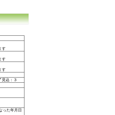
ます
ます
ます
了見込：３
なった年月日