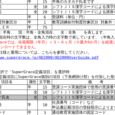
名
半
半角のカタカナ氏名です
15
名
全
シフトＪＩＳ漢字コードによる漢字
10
名
全
シフトＪＩＳ漢字コードによる講座
20
半
受講料（単位：円）
6
度対象区分
半
教育訓練給付制度対象区分 対象外
1
ＬＥＲ
半
75
：半角、 混：半角・全角混在、 全：全角 を表します。
混在時の文字数は、全角入力時の文字数で表しています。（半角入
rGraceでは、在籍期限（年月）＋３～６ヶ月（※最大6か月）を経
ウンロードできません。
0 の仕様と運用については、こちらを参照してください。
ww.supergrace.jp/AD2000/AD2000UserGuide.pdf
択で「SuperGrace定義項目」を選択時
00定義項目にSuperGrace個別の項目（下表網掛け部）を付加した
項目名
属性
文字数
備 考
号
半
受講コース実施団体で使用の受講番
15
名
全
シフトＪＩＳ漢字コードによる漢字
10
ナ氏名
全
シフトＪＩＳ漢字コードによるカタ
15
社員番号（コード）など
号
半
10
申込書記載項目の登録指示によりま
ード
半
通信教育実施団体の固定コード
3