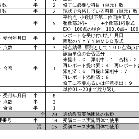
目数
半
修了に必要な科目（単元）数
2
目数
半
現状で合格している科目（単元）数
2
平均点 小数以下第二位四捨五入
半
整数部
3
桁
+
「．」
+
小数部
1
桁形式
5
EX) 100点の場合、100.0点→ 100
レポートを受け付けた年月日
・受付年月日
半
8
西暦のＹＹＹＹＭＭＤＤ形式
・点数
半
採点結果 原則として１００点満点
3
該当単位の合否区分
未提出：０ 添削中：１ 合格：２
再レポート提出要：４ 再レポート
・合否
半
1
添削済：６ 再提出添削中：７
再レポート添削済：８
修了に不要あるいは任意提出：９
～
単位01～20まで繰り返し
・受付年月日
半
8
・点数
半
3
・合否
半
1
全
通信教育実施団体の名称
20
理番号
半
受講コース実施団体で使用
10
混
受講コース実施団体で使用
15