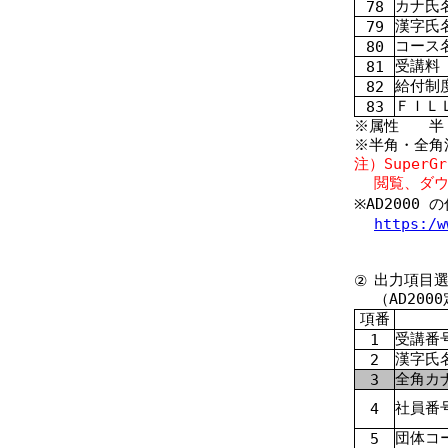
カナ氏
78
漢字氏
79
コース
80
受講料
81
給付制
82
ＦＩＬ
83
※属性 半
※半角・全角
注）Supe
閲覧、ダ
※AD200
https:/w
出力項目選
②
（AD20
項番
受講番
1
漢字氏
2
全角カ
3
社員番
4
団体コ
5