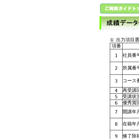
出力項目
①
項番
社員番
1
所属番
2
コース
3
再受講
4
受講状
5
優秀賞
6
開講年
7
在籍年
8
修了除
9