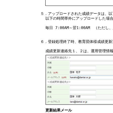
５．アップロードされた成績データは、以
以下の時間帯外にアップロードした場
毎日
7:00AM～翌1:00AM （ただ
６．登録処理終了時、教育団体様成績更新
成績更新連絡先１、２は、運用管理情
更新結果メール