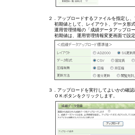
２．アップロードするファイルを指定し、
初期値として、レイアウト、データ形
運用管理情報の「成績データアップロ
初期値は、運用管理情報変更画面で設
３．アップロードを実行してよいかの確認
ＯＫボタンをクリックします。