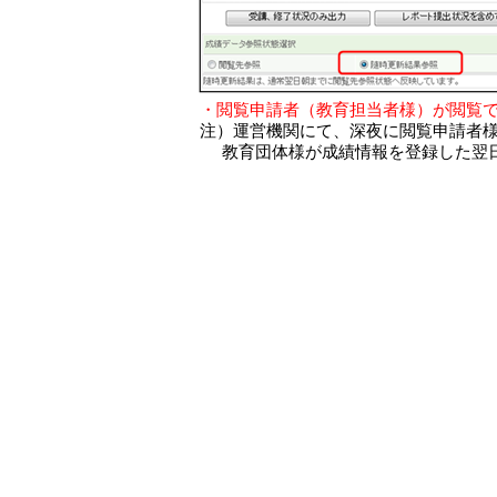
・閲覧申請者（教育担当者様）が閲覧
注）運営機関にて、深夜に閲覧申請者
教育団体様が成績情報を登録した翌