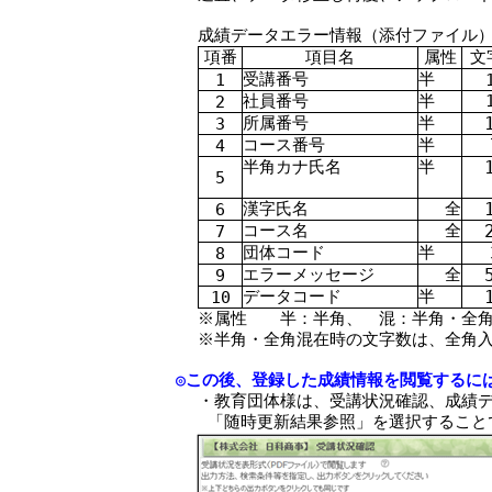
成績データエラー情報（添付ファイル
項番
項目名
属性
文
受講番号
半
1
社員番号
半
2
所属番号
半
3
コース番号
半
4
半角カナ氏名
半
5
漢字氏名
全
6
コース名
全
7
団体コード
半
8
エラーメッセージ
全
9
データコード
半
10
※属性 半：半角、 混：半角・全
※半角・全角混在時の文字数は、全角
◎この後、登録した成績情報を閲覧するに
・教育団体様は、受講状況確認、成績
「随時更新結果参照」を選択すること