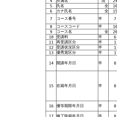
所属名
混
4
2
氏名
全
5
1
カナ氏名
全
6
1
コース番号
半
7
7
コースコード
半
8
1
コース名
全
9
2
受講料
半
10
6
再受講区分
半
11
1
受講状況区分
半
12
1
優秀賞区分
半
13
1
開講年月日
半
14
8
在籍年月日
半
15
8
優等期限年月日
半
16
8
修了除籍年月日
半
17
8