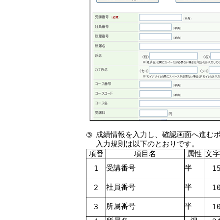
成績情報を入力し、確認画面へ進む
③
入力規則は以下のとおりです。
項番
項目名
属性
文字
受講番号
半
1
1
社員番号
半
2
1
所属番号
半
3
1