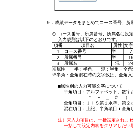
９．成績データをまとめてコース番号、所
コース番号、所属番号、所属名に設
①
入力規則は以下のとおりです。
項番
項目名
属性
文字
コース番号
半
1
7
所属番号
半
2
1
所属名
混
3
2
※属性 半：半角、 混：半角・全角
※半角・全角混在時の文字数は、全角入
■属性別の入力可能文字について
半角項目：アルファベット、数字
＊ － ＿ ＠ （ 
全角項目：ＪＩＳ第１水準、第２
混在項目：上記、半角項目＋全角
注）未入力項目は、一括設定されま
一括して設定内容をクリアしたい