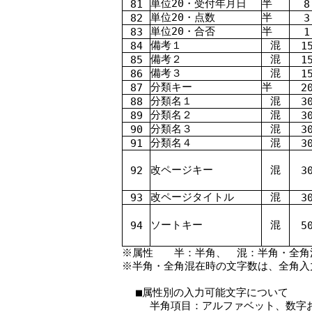
単位2
0
・受付年月日
半
81
8
単位2
0
・点数
半
82
3
単位2
0
・合否
半
83
1
備考１
混
84
1
備考２
混
85
1
備考３
混
86
1
分類キー
半
87
2
分類名１
混
88
3
分類名２
混
89
3
分類名３
混
90
3
分類名４
混
91
3
改ページキー
混
92
3
改ページタイトル
混
93
3
ソートキー
混
94
5
※属性 半：半角、 混：半角・全角
※半角・全角混在時の文字数は、全角入
■属性別の入力可能文字について
半角項目：アルファベット、数字