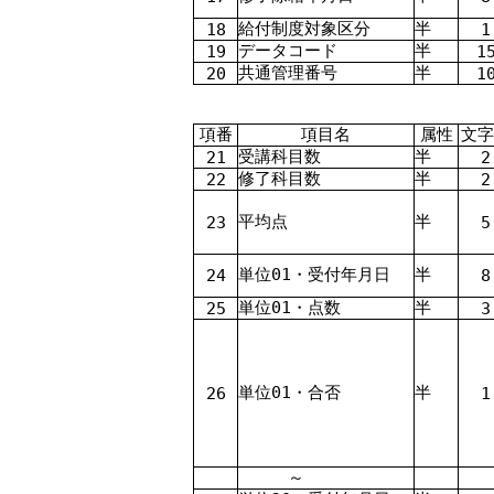
給付制度対象区分
半
18
1
データコード
半
19
1
共通管理番号
半
20
1
項番
項目名
属性
文字
受講科目数
半
21
2
修了科目数
半
22
2
平均点
半
23
5
単位0
1
・受付年月日
半
24
8
単位0
1
・点数
半
25
3
単位0
1
・合否
半
26
1
～